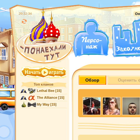
20:32:35
Он
Обзор
Оценить 
Топ кланов
Lethal Bee
[15]
The Alliance
[15]
My Way
[15]