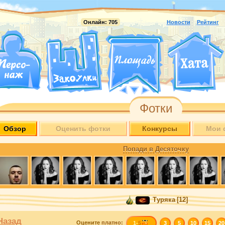
Онлайн:
705
Новости
Рейтинг
Фотки
Обзор
Оценить фотки
Конкурсы
Мои 
Попади в Десяточку
Туряка
[12]
Назад
Оцените
платно
:
1-
5
3
5
10
15
20