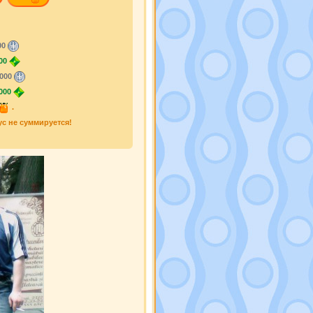
00
00
000
000
.
ус не суммируется!