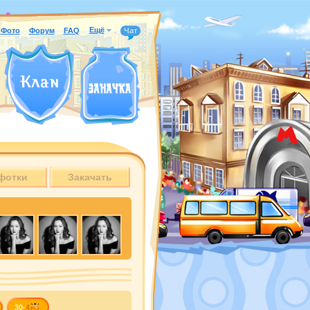
Ещё
Фото
Форум
FAQ
Чат
фотки
Закачать
30-
4