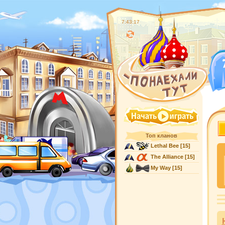
7:43:18
Топ кланов
Lethal Bee
[15]
The Alliance
[15]
My Way
[15]