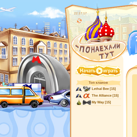
22:17:18
Топ кланов
Lethal Bee
[15]
The Alliance
[15]
My Way
[15]