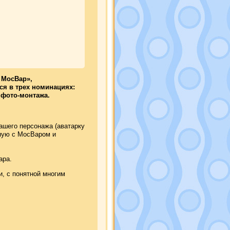
 МосВар»,
ся в трех номинациях:
 фото-монтажа.
ашего персонажа (аватарку
нную с МосВаром и
ара.
, с понятной многим