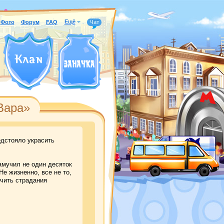
Ещё
Фото
Форум
FAQ
Чат
Вара»
дстояло украсить
амучил не один десяток
Не жизненно, все не то,
гчить страдания