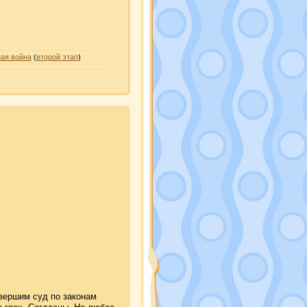
ая война
(
второй этап
)
 вершим суд по законам