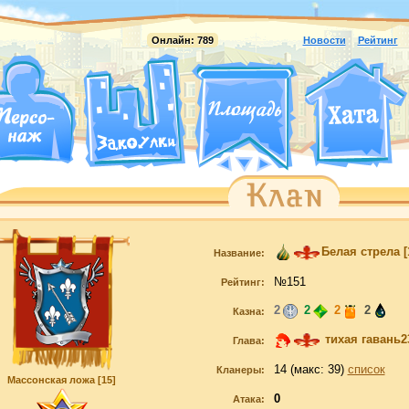
Онлайн:
789
Новости
Рейтинг
Белая стрела
[
Название:
№151
Рейтинг:
2
2
2
2
Казна:
тихая гавань2
Глава:
14 (макс: 39)
список
Кланеры:
Массонская ложа [15]
0
Атака: