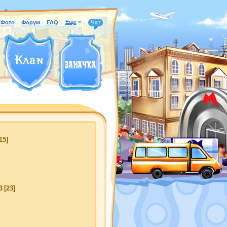
Ещё
Фото
Форум
FAQ
Чат
15]
3
[23]