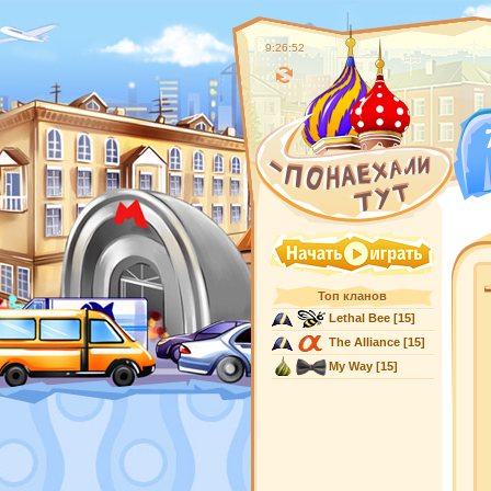
9:26:52
Топ кланов
Lethal Bee
[15]
The Alliance
[15]
My Way
[15]