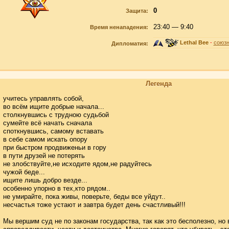
0
Защита:
23:40 — 9:40
Время ненападения:
Lethal Bee
-
союзн
Дипломатия:
Легенда
учитесь управлять собой,
во всём ищите добрые начала...
столкнувшись с трудною судьбой
сумейте всё начать сначала
споткнувшись, самому вставать
в себе самом искать опору
при быстром продвиженьи в гору
в пути друзей не потерять
не злобствуйте,не исходите ядом,не радуйтесь
чужой беде...
ищите лишь добро везде...
особенно упорно в тех,кто рядом..
не умирайте, пока живы, поверьте, беды все уйдут..
несчастья тоже устают и завтра будет день счастливый!!!
Мы вершим суд не по законам государства, так как это бесполезно, но