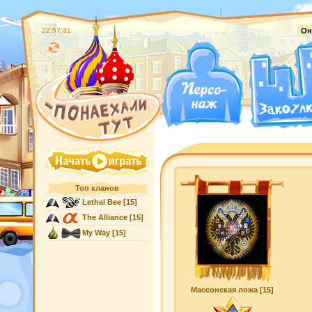
22:57:31
Он
Топ кланов
Lethal Bee
[15]
The Alliance
[15]
My Way
[15]
Массонская ложа [15]