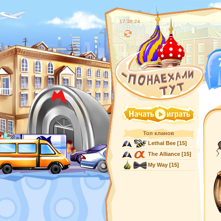
17:38:24
Топ кланов
Lethal Bee
[15]
The Alliance
[15]
My Way
[15]