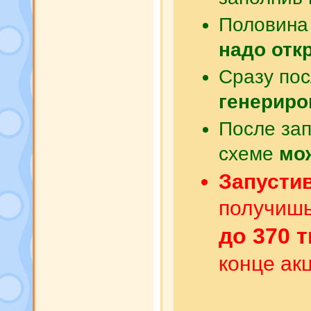
Половина 
надо отк
Сразу пос
генериро
После зап
схеме
мо
Запусти
получиш
до 370 
конце акц