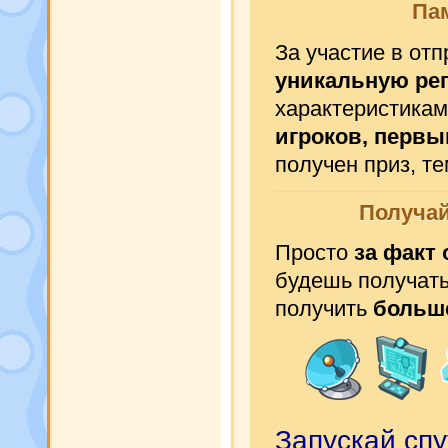
Па
За участие в от
уникальную ре
характеристикам
игроков, первы
получен приз, т
Получай
Просто
за факт 
будешь получат
получить
больше
Запускай спу