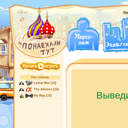
9:40:41
Он
Топ кланов
Lethal Bee
[15]
The Alliance
[15]
Выведи
My Way
[15]