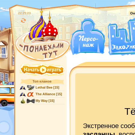
22:25:24
Он
Топ кланов
Lethal Bee
[15]
The Alliance
[15]
My Way
[15]
Т
Экстренное сооб
засланцы
, вос