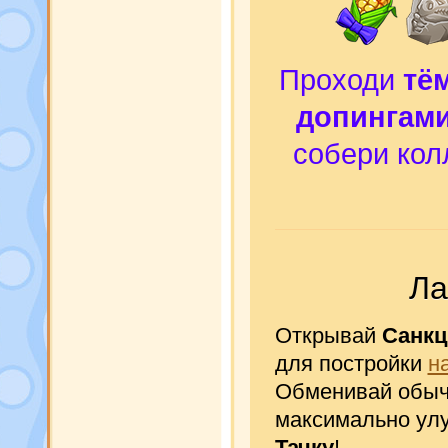
Проходи
тё
допингам
собери кол
Ла
Открывай
Санкц
для постройки
н
Обменивай обычн
максимально улу
Тачку
!