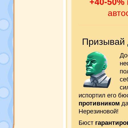
+40-50%
авто
Призывай 
До
не
по
се
си
испортил его бю
противником
да
Нерезиновой!
Бюст
гарантиро