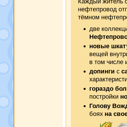
Каждый житель 
нефтепровод отп
тёмном нефтепр
две коллек
Нефтепров
новые шкат
вещей внутр
в том числе 
допинги
с
с
характерист
гораздо бо
постройки
н
Голову Вож
боях
на сво