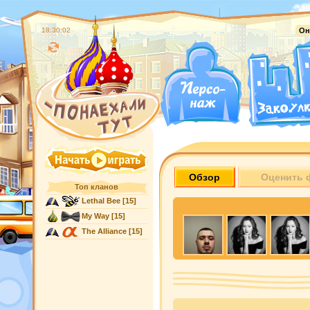
18:30:03
Он
Обзор
Оценить 
Топ кланов
Lethal Bee
[15]
My Way
[15]
The Alliance
[15]