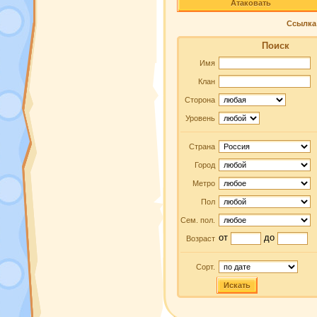
Атаковать
Ссылка 
Поиск
Имя
Клан
Сторона
Уровень
Страна
Город
Метро
Пол
Сем. пол.
от
до
Возраст
Сорт.
Искать