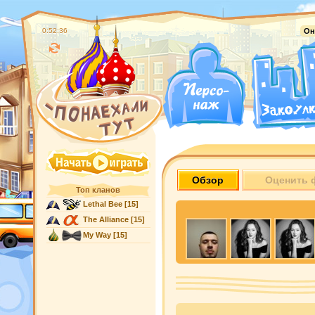
0:52:37
Он
Обзор
Оценить 
Топ кланов
Lethal Bee
[15]
The Alliance
[15]
My Way
[15]