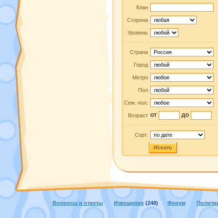
Клан
Сторона
Уровень
Страна
Город
Метро
Пол
Сем. пол.
от
до
Возраст
Сорт.
Искать
Вопросы и ответы
Извещения
(248)
Форум
Полити