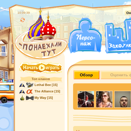
10:09:40
Он
Обзор
Оценить 
Топ кланов
Lethal Bee
[15]
The Alliance
[15]
My Way
[15]