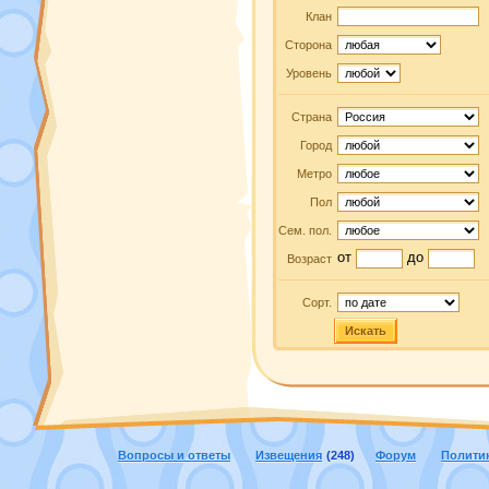
Клан
Сторона
Уровень
Страна
Город
Метро
Пол
Сем. пол.
от
до
Возраст
Сорт.
Искать
Вопросы и ответы
Извещения
(248)
Форум
Полити