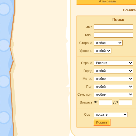
Атаковать
Ссылка 
Поиск
Имя
Клан
Сторона
Уровень
Страна
Город
Метро
Пол
Сем. пол.
от
до
Возраст
Сорт.
Искать