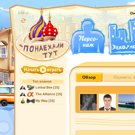
6:06:12
Он
Обзор
Оценить 
Топ кланов
Lethal Bee
[15]
The Alliance
[15]
My Way
[15]