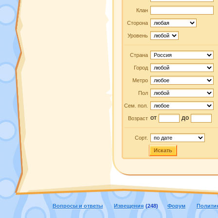
Клан
Сторона
Уровень
Страна
Город
Метро
Пол
Сем. пол.
от
до
Возраст
Сорт.
Искать
Вопросы и ответы
Извещения
(248)
Форум
Полити