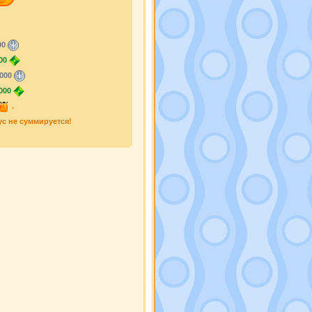
00
00
000
000
.
ус не суммируется!