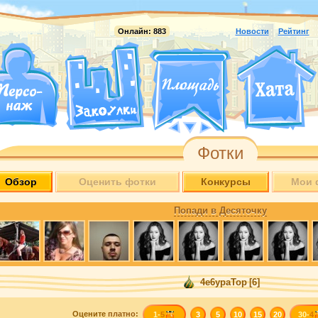
Онлайн:
883
Новости
Рейтинг
Фотки
Обзор
Оценить фотки
Конкурсы
Мои 
Попади в Десяточку
4e6ypaTop
[6]
Оцените
платно
:
1-
5
3
5
10
15
20
30-
4