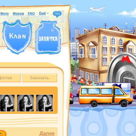
Ещё
Фото
Форум
FAQ
Чат
фотки
Закачать
Далее