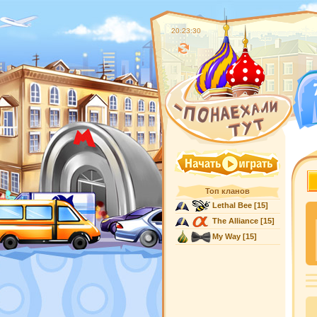
20:23:31
Топ кланов
Lethal Bee
[15]
The Alliance
[15]
My Way
[15]