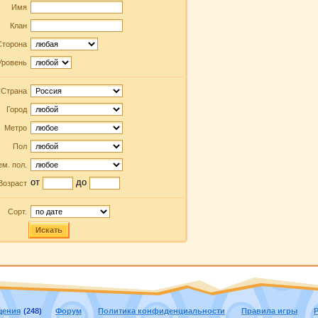
Имя
Клан
Сторона
Уровень
Страна
Город
Метро
Пол
м. пол.
от
до
Возраст
Сорт.
Искать
щения
(248)
Форум
Политика конфиденциальности
Правила игры