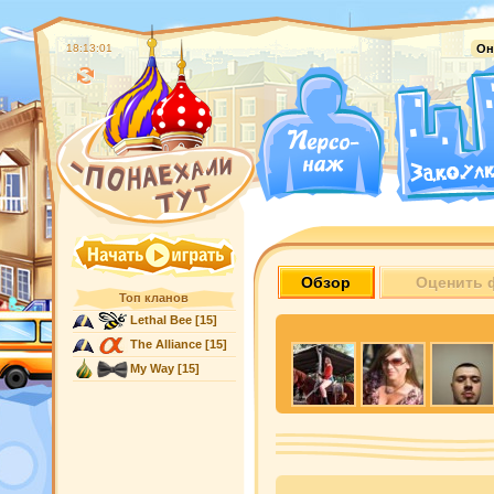
18:13:02
Он
Обзор
Оценить 
Топ кланов
Lethal Bee
[15]
The Alliance
[15]
My Way
[15]