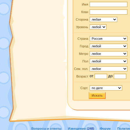
Имя
Клан
Сторона
Уровень
Страна
Город
Метро
Пол
Сем. пол.
от
до
Возраст
Сорт.
Искать
Вопросы и ответы
Извещения
(248)
Форум
Полити