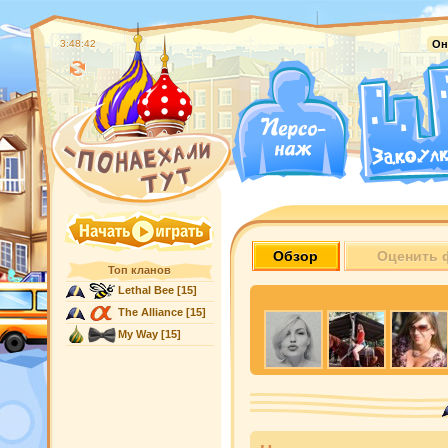
3:48:43
Он
Обзор
Оценить 
Топ кланов
Lethal Bee
[15]
The Alliance
[15]
My Way
[15]