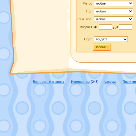
Метро
Пол
Сем. пол.
от
до
Возраст
Сорт.
Искать
Вопросы и ответы
Извещения
(248)
Форум
Полити