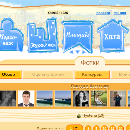
Онлайн:
936
Новости
Рейтинг
Фотки
Обзор
Оценить фотки
Конкурсы
Мои 
Попади в Десяточку
Hysteria
[19]
Оцените
платно
:
1-
5
3
5
10
15
20