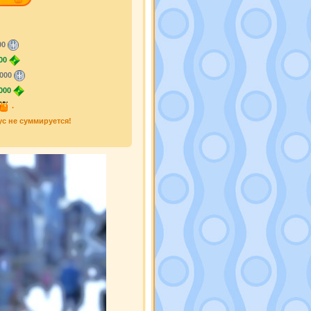
00
00
000
000
.
ус не суммируется!