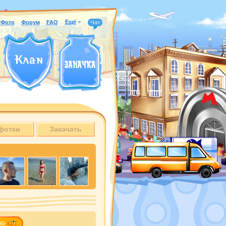
Ещё
Фото
Форум
FAQ
Чат
фотки
Закачать
30-
4