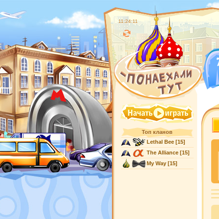
11:24:12
Топ кланов
Lethal Bee
[15]
The Alliance
[15]
My Way
[15]