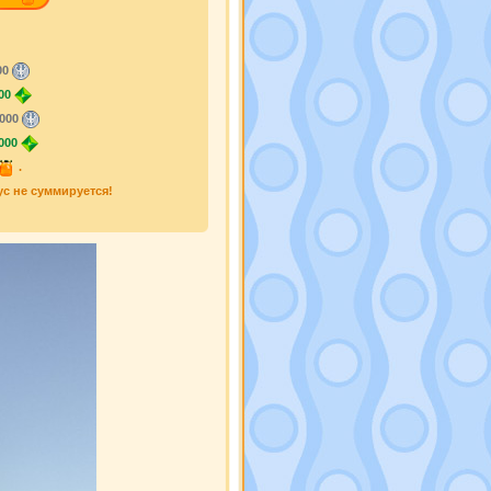
00
00
000
000
.
ус не суммируется!