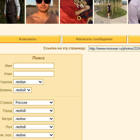
Атаковать
Написать сообщение
Ссылка на эту страницу:
Поиск
Имя
Клан
Сторона
Уровень
Страна
Город
Метро
Пол
м. пол.