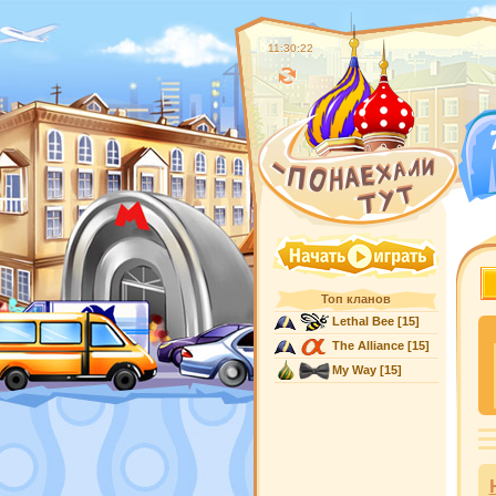
11:30:23
Топ кланов
Lethal Bee
[15]
The Alliance
[15]
My Way
[15]