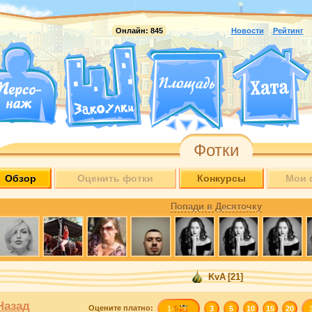
Онлайн:
845
Новости
Рейтинг
Фотки
Обзор
Оценить фотки
Конкурсы
Мои 
Попади в Десяточку
KvA
[21]
Назад
Оцените
платно
:
1-
5
3
5
10
15
20