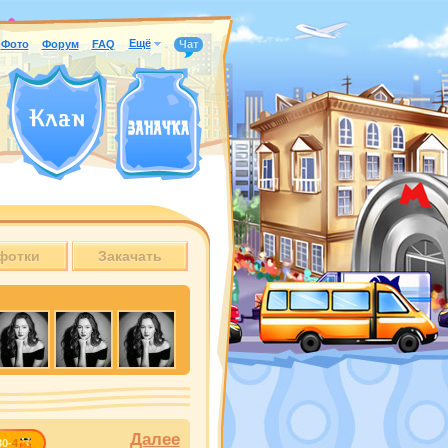
Ещё
Фото
Форум
FAQ
Чат
фотки
Закачать
Далее
30-
4