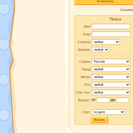
Атаковать
Ссылка 
Поиск
Имя
Клан
Сторона
Уровень
Страна
Город
Метро
Пол
Сем. пол.
от
до
Возраст
Сорт.
Искать