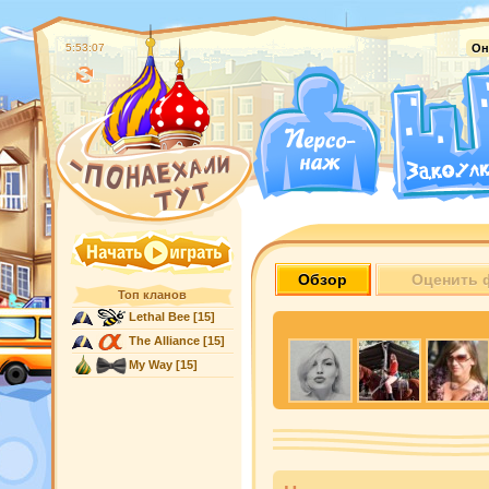
5:53:08
Он
Обзор
Оценить 
Топ кланов
Lethal Bee
[15]
The Alliance
[15]
My Way
[15]