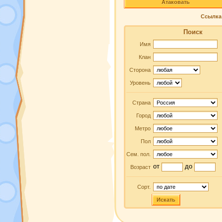
Атаковать
Ссылка 
Поиск
Имя
Клан
Сторона
Уровень
Страна
Город
Метро
Пол
Сем. пол.
от
до
Возраст
Сорт.
Искать