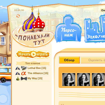
16:46:37
Он
Обзор
Оценить 
Топ кланов
Lethal Bee
[15]
The Alliance
[15]
My Way
[15]