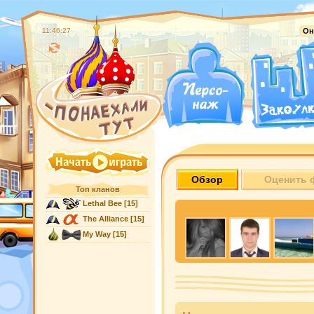
11:46:28
Он
Обзор
Оценить 
Топ кланов
Lethal Bee
[15]
The Alliance
[15]
My Way
[15]