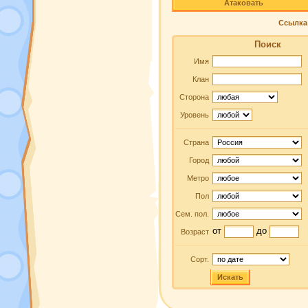
Атаковать
Ссылка 
Поиск
Имя
Клан
Сторона
Уровень
Страна
Город
Метро
Пол
Сем. пол.
от
до
Возраст
Сорт.
Искать