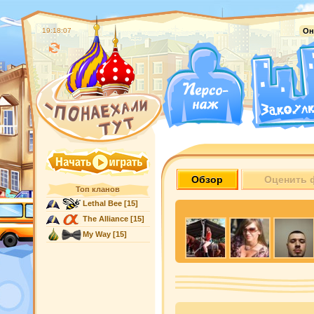
19:18:08
Он
Обзор
Оценить 
Топ кланов
Lethal Bee
[15]
The Alliance
[15]
My Way
[15]