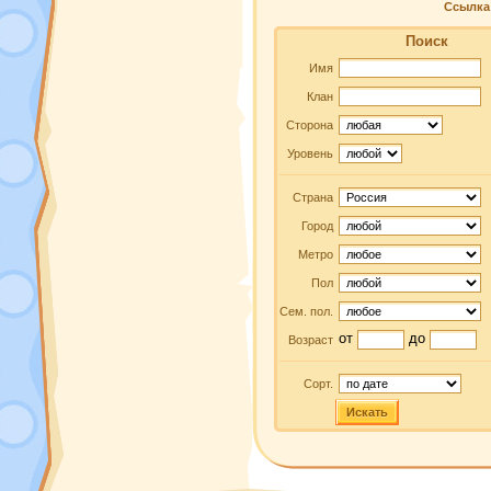
Ссылка 
Поиск
Имя
Клан
Сторона
Уровень
Страна
Город
Метро
Пол
Сем. пол.
от
до
Возраст
Сорт.
Искать