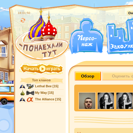
18:01:51
Он
Обзор
Оценить 
Топ кланов
Lethal Bee
[15]
My Way
[15]
The Alliance
[15]