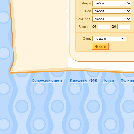
Метро
Пол
Сем. пол.
от
до
Возраст
Сорт.
Искать
Вопросы и ответы
Извещения
(248)
Форум
Полити