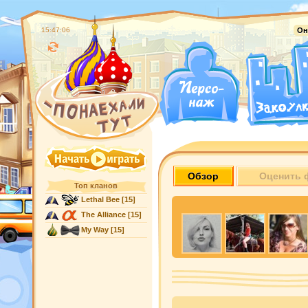
15:47:07
Он
Обзор
Оценить 
Топ кланов
Lethal Bee
[15]
The Alliance
[15]
My Way
[15]