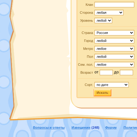
Клан
Сторона
Уровень
Страна
Город
Метро
Пол
Сем. пол.
от
до
Возраст
Сорт.
Искать
Вопросы и ответы
Извещения
(248)
Форум
Полити