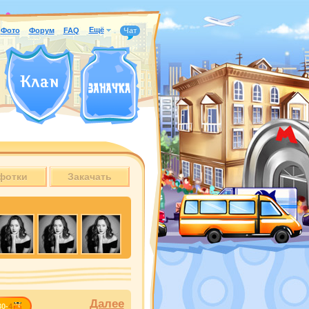
Ещё
Фото
Форум
FAQ
Чат
фотки
Закачать
Далее
30-
4