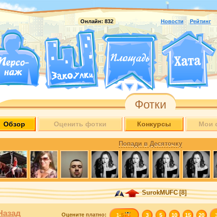
Онлайн:
832
Новости
Рейтинг
Фотки
Обзор
Оценить фотки
Конкурсы
Мои 
Попади в Десяточку
SurokMUFC
[8]
Назад
Оцените
платно
:
1-
5
3
5
10
15
20