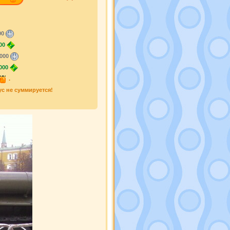
00
00
000
000
.
ус не суммируется!