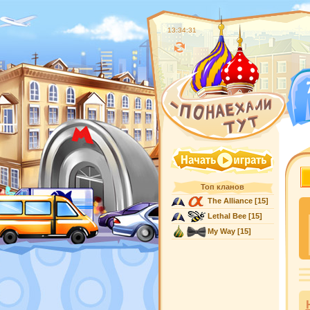
13:34:31
Топ кланов
The Alliance
[15]
Lethal Bee
[15]
My Way
[15]