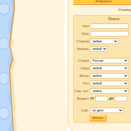
Атаковать
Ссылка 
Поиск
Имя
Клан
Сторона
Уровень
Страна
Город
Метро
Пол
Сем. пол.
от
до
Возраст
Сорт.
Искать