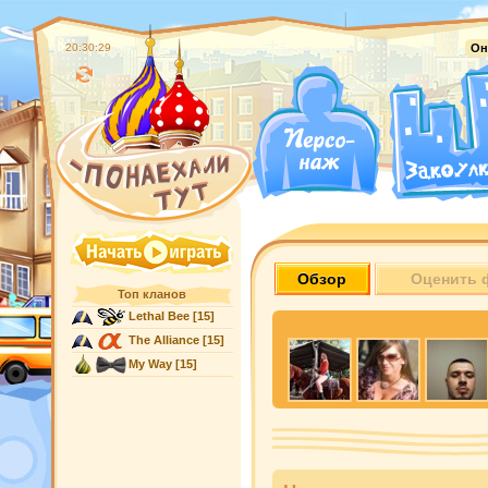
20:30:30
Он
Обзор
Оценить 
Топ кланов
Lethal Bee
[15]
The Alliance
[15]
My Way
[15]