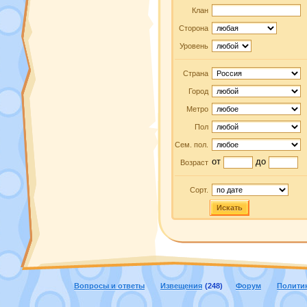
Клан
Сторона
Уровень
Страна
Город
Метро
Пол
Сем. пол.
от
до
Возраст
Сорт.
Искать
Вопросы и ответы
Извещения
(248)
Форум
Полити