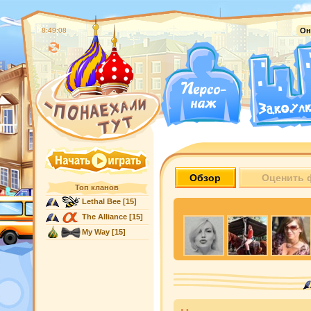
8:49:09
Он
Обзор
Оценить 
Топ кланов
Lethal Bee
[15]
The Alliance
[15]
My Way
[15]