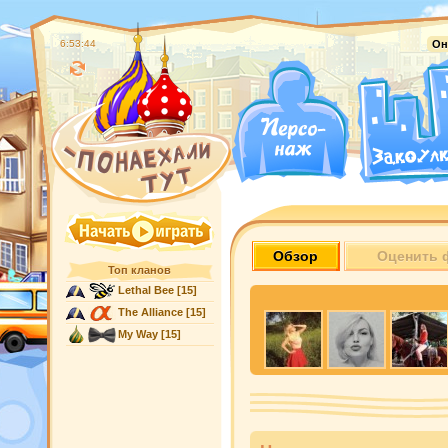
6:53:45
Он
Обзор
Оценить 
Топ кланов
Lethal Bee
[15]
The Alliance
[15]
My Way
[15]