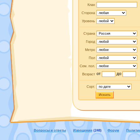
Клан
Сторона
Уровень
Страна
Город
Метро
Пол
Сем. пол.
от
до
Возраст
Сорт.
Искать
Вопросы и ответы
Извещения
(248)
Форум
Полити