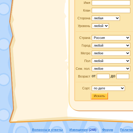
Имя
Клан
Сторона
Уровень
Страна
Город
Метро
Пол
Сем. пол.
от
до
Возраст
Сорт.
Искать
Вопросы и ответы
Извещения
(248)
Форум
Полити