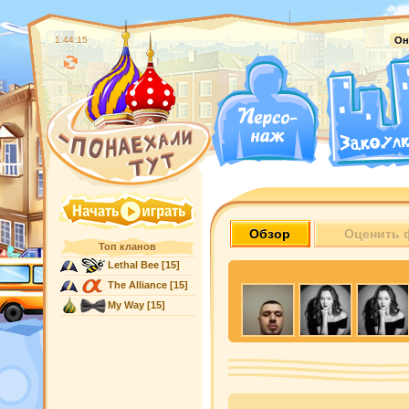
1:44:16
Он
Обзор
Оценить 
Топ кланов
Lethal Bee
[15]
The Alliance
[15]
My Way
[15]