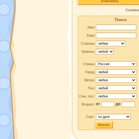
Атаковать
Ссылка 
Поиск
Имя
Клан
Сторона
Уровень
Страна
Город
Метро
Пол
Сем. пол.
от
до
Возраст
Сорт.
Искать