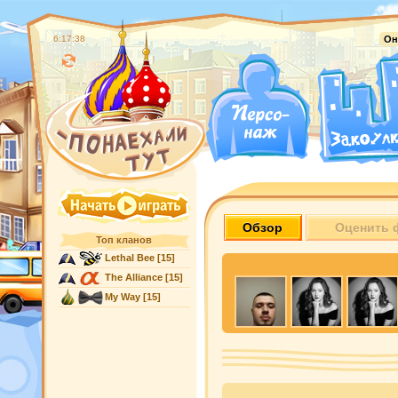
6:17:39
Он
Обзор
Оценить 
Топ кланов
Lethal Bee
[15]
The Alliance
[15]
My Way
[15]