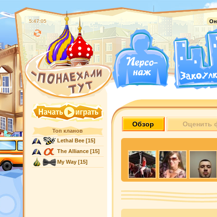
5:47:06
Он
Обзор
Оценить 
Топ кланов
Lethal Bee
[15]
The Alliance
[15]
My Way
[15]