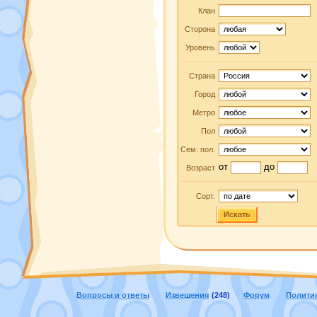
Клан
Сторона
Уровень
Страна
Город
Метро
Пол
Сем. пол.
от
до
Возраст
Сорт.
Искать
Вопросы и ответы
Извещения
(248)
Форум
Полити