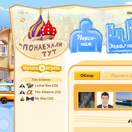
7:01:11
Он
Обзор
Оценить 
Топ кланов
Lethal Bee
[15]
The Alliance
[15]
My Way
[15]