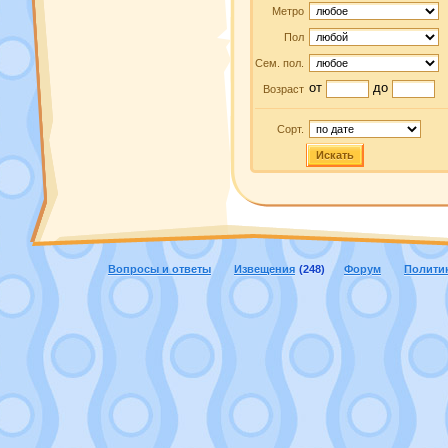
Метро
Пол
Сем. пол.
от
до
Возраст
Сорт.
Искать
Вопросы и ответы
Извещения
(248)
Форум
Полити