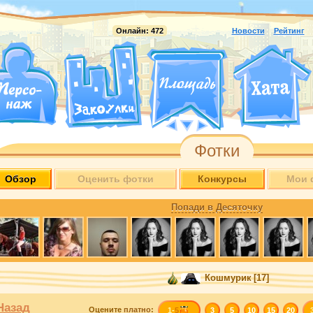
Онлайн:
472
Новости
Рейтинг
Фотки
Обзор
Оценить фотки
Конкурсы
Мои 
Попади в Десяточку
Кошмурик
[17]
Назад
Оцените
платно
:
1-
5
3
5
10
15
20