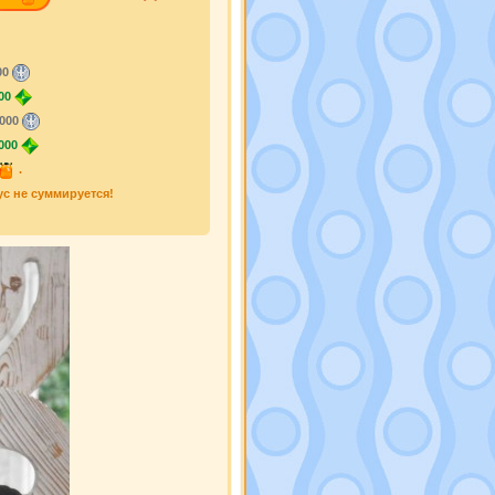
00
00
000
000
.
ус не суммируется!