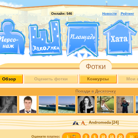
Онлайн:
546
Новости
Рейтинг
Фотки
Обзор
Оценить фотки
Конкурсы
Мои 
Попади в Десяточку
Andromeda
[24]
Оцените
платно
:
1-
5
3
5
10
15
20
30-
4