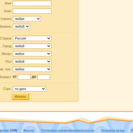
Имя
Клан
Сторона
Уровень
Страна
Город
Метро
Пол
м. пол.
от
до
Возраст
Сорт.
Искать
щения
(248)
Форум
Политика конфиденциальности
Правила игры