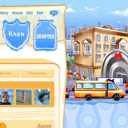
Ещё
Фото
Форум
FAQ
Чат
фотки
Закачать
Далее