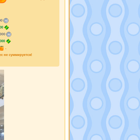
00
00
000
000
.
ус не суммируется!