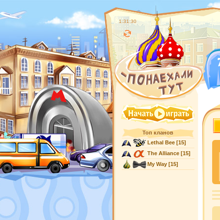
1:31:30
Топ кланов
Lethal Bee
[15]
The Alliance
[15]
My Way
[15]