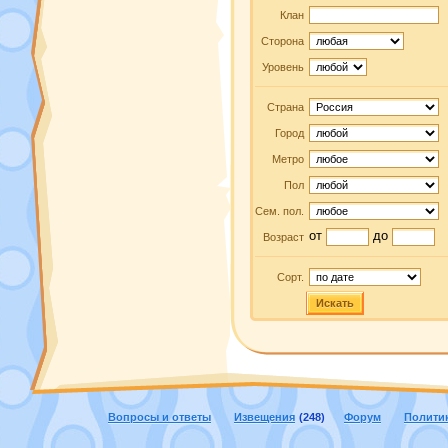
Клан
Сторона
Уровень
Страна
Город
Метро
Пол
Сем. пол.
от
до
Возраст
Сорт.
Искать
Вопросы и ответы
Извещения
(248)
Форум
Полити