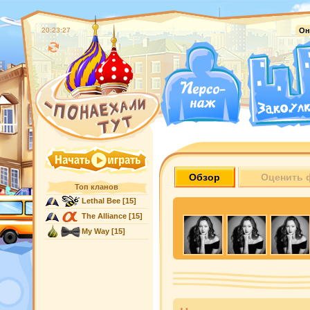
20:23:28
Он
Обзор
Оценить 
Топ кланов
Lethal Bee
[15]
The Alliance
[15]
My Way
[15]