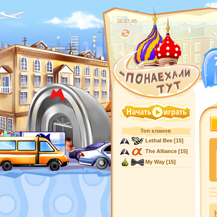
11:27:45
Топ кланов
Lethal Bee
[15]
The Alliance
[15]
My Way
[15]