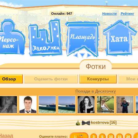
Онлайн:
947
Новости
Рейтинг
Фотки
Обзор
Оценить фотки
Конкурсы
Мои 
Попади в Десяточку
kostrrova
[16]
Назад
Оцените
платно
:
1-
5
3
5
10
15
20