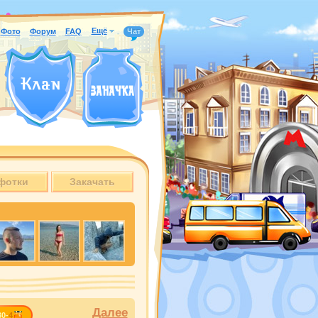
Ещё
Фото
Форум
FAQ
Чат
фотки
Закачать
Далее
30-
4