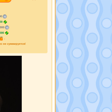
00
00
000
000
.
ус не суммируется!