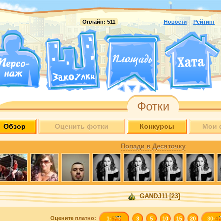
Онлайн:
511
Новости
Рейтинг
Фотки
Обзор
Оценить фотки
Конкурсы
Мои 
Попади в Десяточку
GANDJ11
[23]
Оцените
платно
:
1-
5
3
5
10
15
20
30-
4