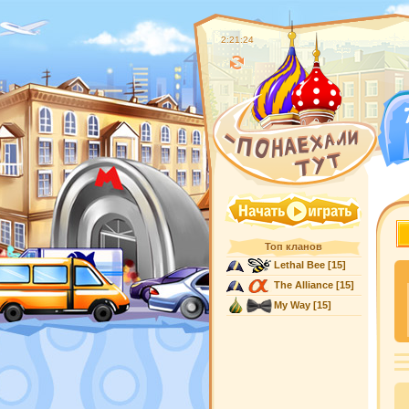
2:21:25
Топ кланов
Lethal Bee
[15]
The Alliance
[15]
My Way
[15]