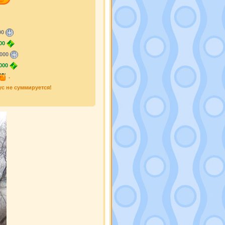
00
00
000
000
.
ус не суммируется!