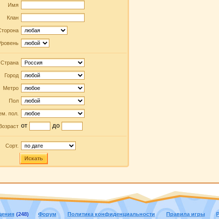
Имя
Клан
Сторона
Уровень
Страна
Город
Метро
Пол
м. пол.
от
до
Возраст
Сорт.
Искать
щения
(248)
Форум
Политика конфиденциальности
Правила игры