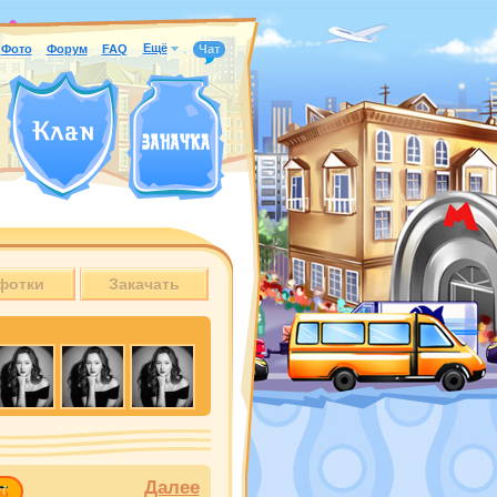
Ещё
Фото
Форум
FAQ
Чат
фотки
Закачать
Далее