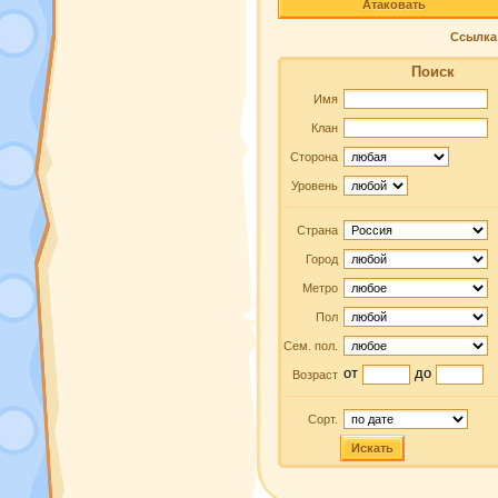
Атаковать
Ссылка 
Поиск
Имя
Клан
Сторона
Уровень
Страна
Город
Метро
Пол
Сем. пол.
от
до
Возраст
Сорт.
Искать