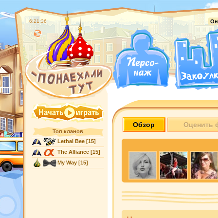
6:21:37
Он
Обзор
Оценить 
Топ кланов
Lethal Bee
[15]
The Alliance
[15]
My Way
[15]