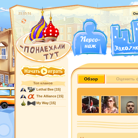
21:15:52
Он
Обзор
Оценить 
Топ кланов
Lethal Bee
[15]
The Alliance
[15]
My Way
[15]