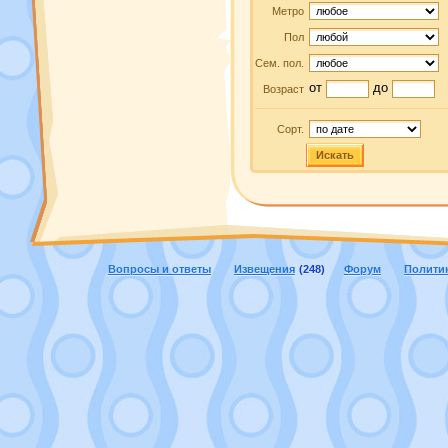
Метро
Пол
Сем. пол.
от
до
Возраст
Сорт.
Искать
Вопросы и ответы
Извещения
(248)
Форум
Полити