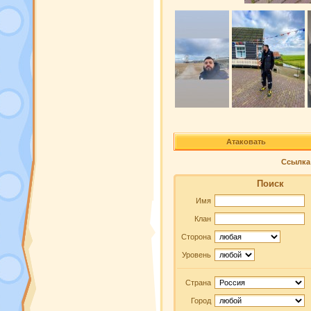
Атаковать
Ссылка 
Поиск
Имя
Клан
Сторона
Уровень
Страна
Город