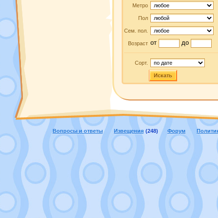
Метро
Пол
Сем. пол.
от
до
Возраст
Сорт.
Искать
Вопросы и ответы
Извещения
(248)
Форум
Полити