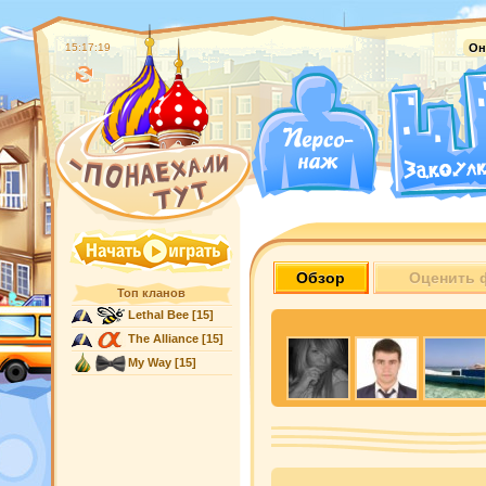
15:17:20
Он
Обзор
Оценить 
Топ кланов
Lethal Bee
[15]
The Alliance
[15]
My Way
[15]