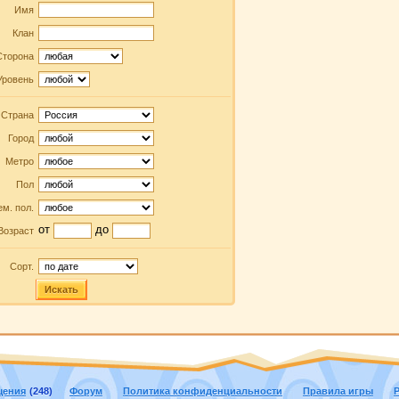
Имя
Клан
Сторона
Уровень
Страна
Город
Метро
Пол
м. пол.
от
до
Возраст
Сорт.
Искать
щения
(248)
Форум
Политика конфиденциальности
Правила игры