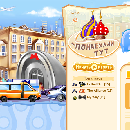
8:07:08
Топ кланов
Lethal Bee
[15]
The Alliance
[15]
My Way
[15]