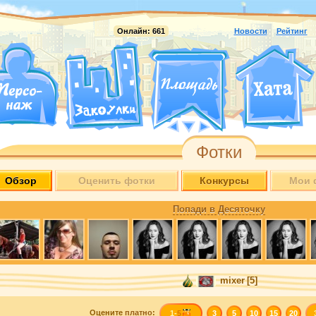
Онлайн:
661
Новости
Рейтинг
Фотки
Обзор
Оценить фотки
Конкурсы
Мои 
Попади в Десяточку
mixer
[5]
Оцените
платно
:
1-
5
3
5
10
15
20