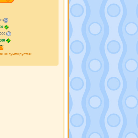
00
00
000
000
.
ус не суммируется!