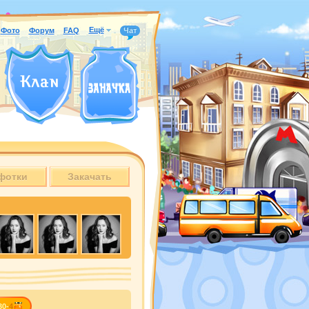
Ещё
Фото
Форум
FAQ
Чат
фотки
Закачать
30-
4