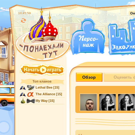
10:46:00
Он
Обзор
Оценить 
Топ кланов
Lethal Bee
[15]
The Alliance
[15]
My Way
[15]