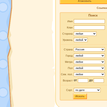
Атаковать
Ссылка 
Поиск
Имя
Клан
Сторона
Уровень
Страна
Город
Метро
Пол
Сем. пол.
от
до
Возраст
Сорт.
Искать