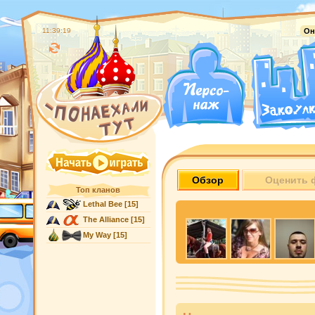
11:39:20
Он
Обзор
Оценить 
Топ кланов
Lethal Bee
[15]
The Alliance
[15]
My Way
[15]