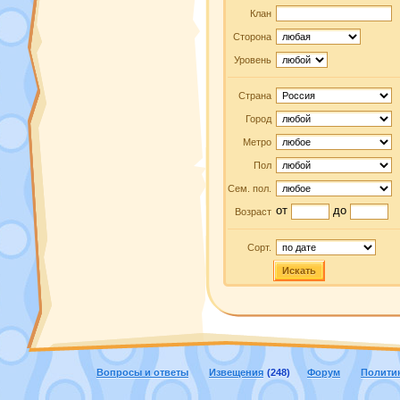
Клан
Сторона
Уровень
Страна
Город
Метро
Пол
Сем. пол.
от
до
Возраст
Сорт.
Искать
Вопросы и ответы
Извещения
(248)
Форум
Полити