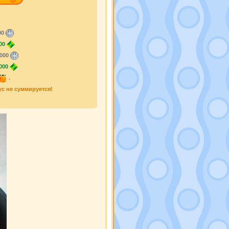
00
00
000
000
.
ус не суммируется!