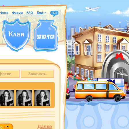
Ещё
Фото
Форум
FAQ
Чат
фотки
Закачать
Далее
30-
4