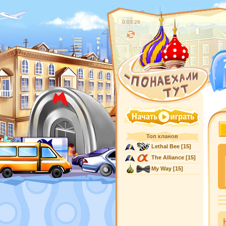
0:03:26
Топ кланов
Lethal Bee
[15]
The Alliance
[15]
My Way
[15]