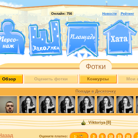
Онлайн:
756
Новости
Рейтинг
Фотки
Обзор
Оценить фотки
Конкурсы
Мои 
Попади в Десяточку
Viktoriya
[8]
Назад
Оцените
платно
:
1-
5
3
5
10
15
20