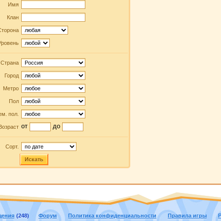
Имя
Клан
Сторона
Уровень
Страна
Город
Метро
Пол
м. пол.
от
до
Возраст
Сорт.
Искать
щения
(248)
Форум
Политика конфиденциальности
Правила игры