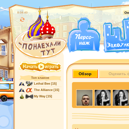
8:04:41
Он
Обзор
Оценить 
Топ кланов
Lethal Bee
[15]
The Alliance
[15]
My Way
[15]