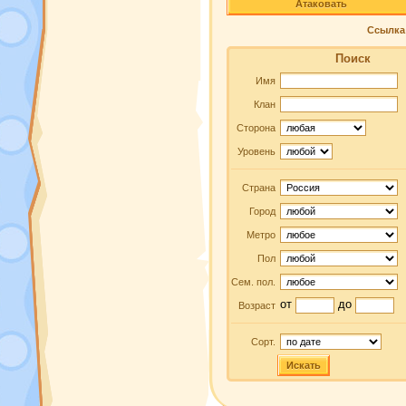
Атаковать
Ссылка 
Поиск
Имя
Клан
Сторона
Уровень
Страна
Город
Метро
Пол
Сем. пол.
от
до
Возраст
Сорт.
Искать