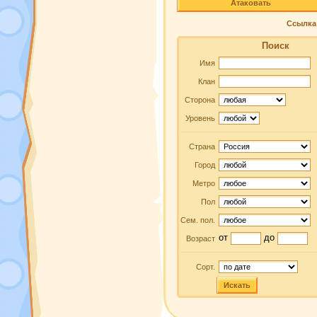
Атаковать
Ссылка 
Поиск
Имя
Клан
Сторона
Уровень
Страна
Город
Метро
Пол
Сем. пол.
от
до
Возраст
Сорт.
Искать