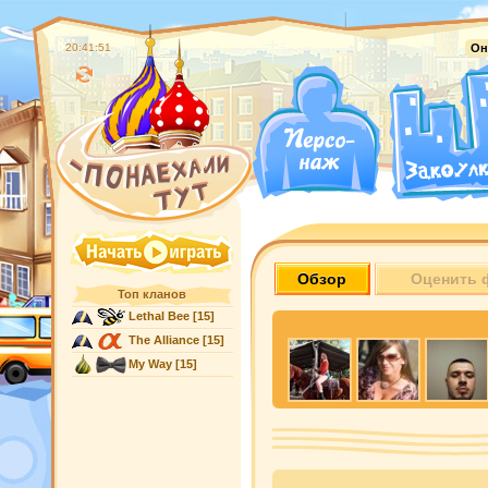
20:41:52
Он
Обзор
Оценить 
Топ кланов
Lethal Bee
[15]
The Alliance
[15]
My Way
[15]