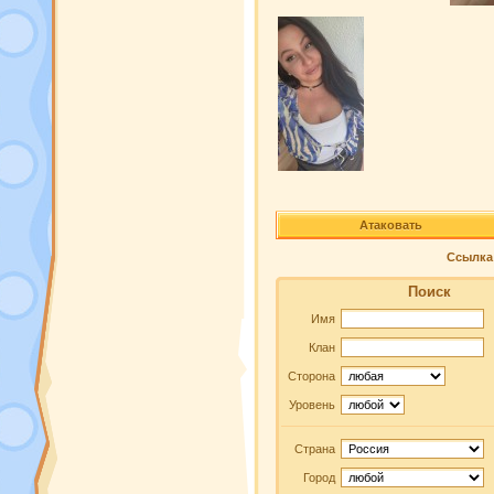
Атаковать
Ссылка 
Поиск
Имя
Клан
Сторона
Уровень
Страна
Город