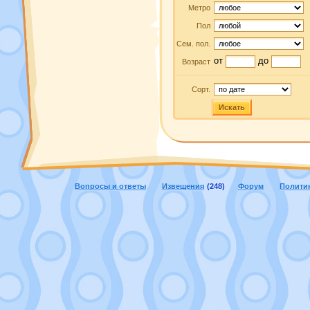
Метро
Пол
Сем. пол.
от
до
Возраст
Сорт.
Искать
Вопросы и ответы
Извещения
(248)
Форум
Полити