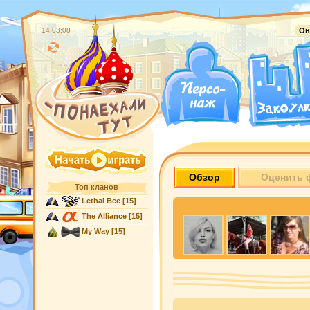
14:03:09
Он
Обзор
Оценить 
Топ кланов
Lethal Bee
[15]
The Alliance
[15]
My Way
[15]