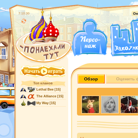
7:10:31
Он
Обзор
Оценить 
Топ кланов
Lethal Bee
[15]
The Alliance
[15]
My Way
[15]