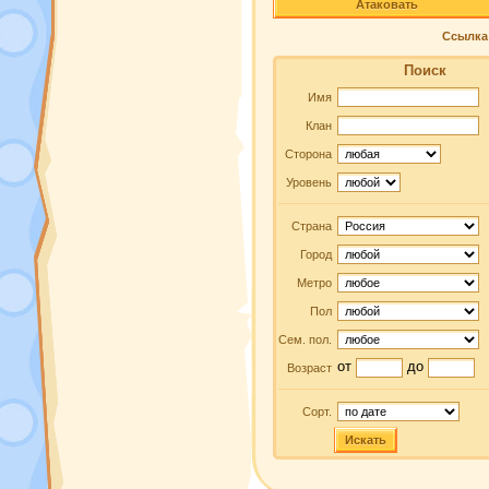
Атаковать
Ссылка 
Поиск
Имя
Клан
Сторона
Уровень
Страна
Город
Метро
Пол
Сем. пол.
от
до
Возраст
Сорт.
Искать