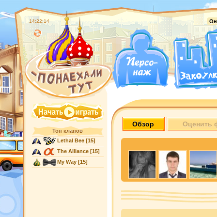
14:22:15
Он
Обзор
Оценить 
Топ кланов
Lethal Bee
[15]
The Alliance
[15]
My Way
[15]