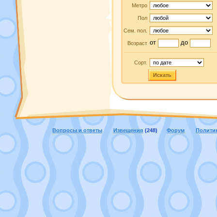
Метро
Пол
Сем. пол.
от
до
Возраст
Сорт.
Искать
Вопросы и ответы
Извещения
(248)
Форум
Полити