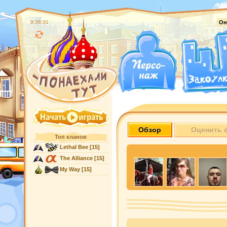
9:36:32
Он
Обзор
Оценить 
Топ кланов
Lethal Bee
[15]
The Alliance
[15]
My Way
[15]